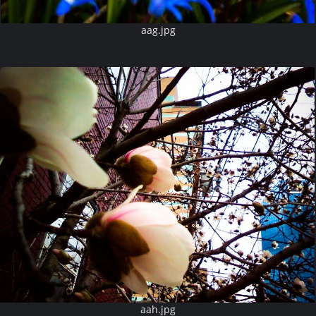
aag.jpg
aah.jpg