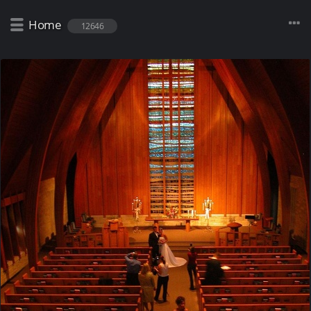
Home
12646