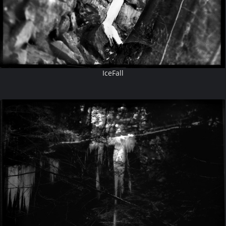
IceFall